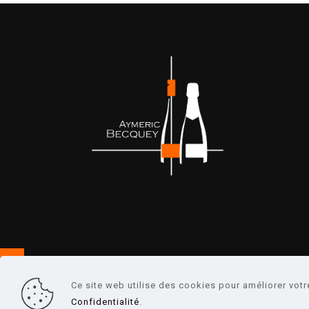
Ce site web utilise des cookies pour améliorer votr
© 2026 Aymeric Becquey. Tous droits réservés. 
Confidentialité
.