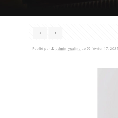
Publié par
admin_ysaline
Le
février 17, 202