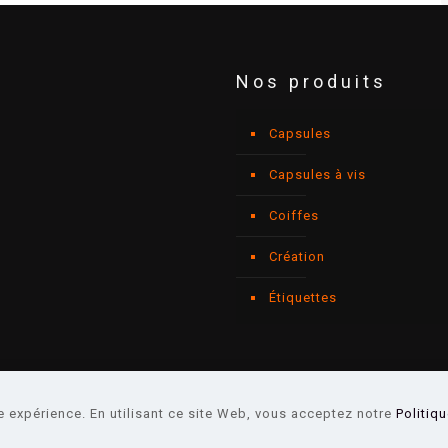
Nos produits
Capsules
Capsules à vis
Coiffes
Création
Étiquettes
e expérience. En utilisant ce site Web, vous acceptez notre
Politiq
-
Mentions légales
-
CGU
-